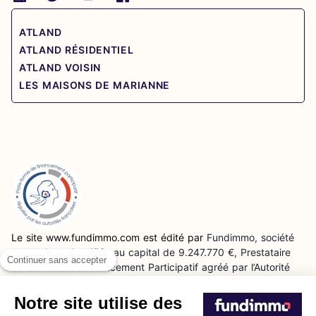
ATLAND
ATLAND RÉSIDENTIEL
ATLAND VOISIN
LES MAISONS DE MARIANNE
Le site www.fundimmo.com est édité par
Fundimmo, société
par actions simplifiée au capital de 9.247.770 €, Prestataire
Continuer sans accepter
de Services de Financement Participatif agréé par l’Autorité
des Marchés Financiers (AMF) sous le numéro FP-2023-18
enregistrée au RCS de Paris sous le numéro 802 497 099 et
Notre site utilise des
dont le siège social est situé 41 avenue George V, 75008