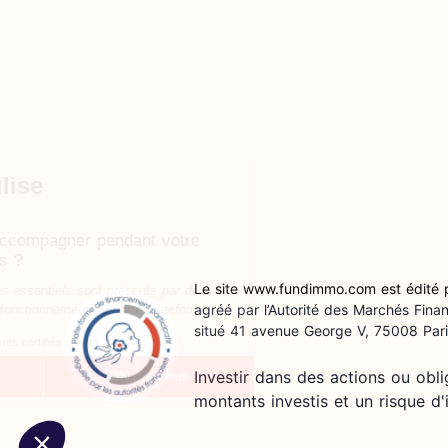
Continuer sans accepter
Notre site utilise
des cookies
On aimerait vous accompagner pendant votre
visite. Ok pour vous ?
Le site www.fundimmo.com est édité
Des cookies techniques essentiels sont présents par défaut
agréé par l’Autorité des Marchés Fin
pour assurer le bon fonctionnement de notre plateforme
situé 41 avenue George V, 75008 Pari
Consentements certifiés par
Investir dans des actions ou obl
Je choisis
OK pour moi
montants investis et un risque d'il
Axeptio consent
Plateforme de Gestion du Consentement : Personnalisez v